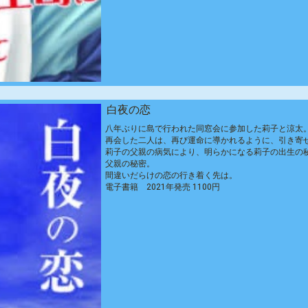
白夜の恋
八年ぶりに島で行われた同窓会に参加した莉子と涼太
再会した二人は、再び運命に導かれるように、引き寄
莉子の父親の病気により、明らかになる莉子の出生の
父親の秘密。
間違いだらけの恋の行き着く先は。
電子書籍 2021年発売 1100円