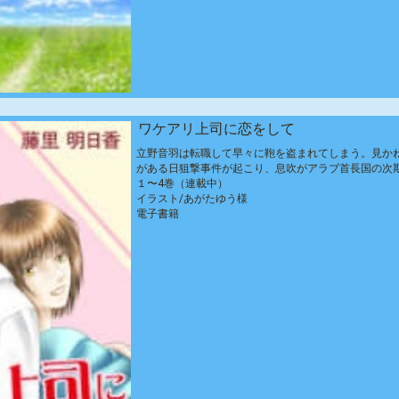
ワケアリ上司に恋をして
立野音羽は転職して早々に鞄を盗まれてしまう。見か
がある日狙撃事件が起こり、息吹がアラブ首長国の次
１〜4巻（連載中）
イラスト/あがたゆう様
電子書籍