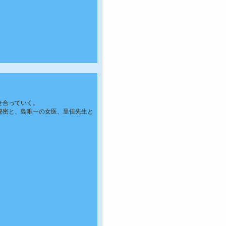
。
せ合っていく。
秘密と、島唯一の女医、里佳先生と