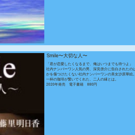
Smile〜大切な人〜
「君が恋愛したくなるまで、俺はいつまでも待つよ」
社内ナンバーワン人気の男、深見啓介に告白されたの
かを傷つけたくない社内ナンバーワンの美女沙原華絵
一杯の珈琲が繋いでくれた、二人の縁とは。
2020年発売 電子書籍 880円