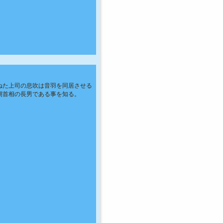
ねた上司の息吹は音羽を同居させる
期首相の長男である事を知る。