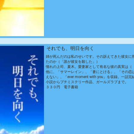
それでも、明日を向く
姉が死んだのは私のせいです。その訴えてきた彼女に
たのか（「誰が彼女を殺した」）
憧れの上司、夏木。愛妻家として有名な彼の真実は（
他に、「サマーレイン」、「蒼にとける」、「その恋
えない」、「ever moment with you」を収録。
小説からプチミステリー作品、ガールズラブまで。
３３０円 電子書籍