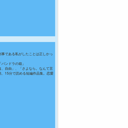
刑事である私がしたことは正しかっ
「パンドラの箱」
は、自由」、「さよなら。なんて言
一話完結、15分で読める短編作品集。恋愛